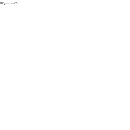
disponibles.
L
M
M
J
V
S
D
28
29
30
31
1
2
3
4
5
6
7
8
9
10
11
12
13
14
15
16
17
18
19
20
21
22
23
24
25
26
27
28
29
30
31