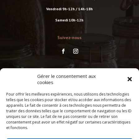
Vendredi 9h-12h / 14h-18h
Samedi 10h-12h
Suivez-nous
Suivez-nous
Gérer le consentement aux
cookies
Pour offrir les meilleures expériences, nous utilisons des technologies
RÉSERVER UN ATELIER
telles que les cookies pour stocker et/ou accéder aux informations des
appareils. Le fait de consentir à ces technologies nous permettra de
traiter des données telles que le comportement de navigation ou les ID
uniques sur ce site. Le fait de ne pas consentir ou de retirer son
OFFREZ UN BON CADEAU
consentement peut avoir un effet négatif sur certaines caractéristiques
et fonctions.