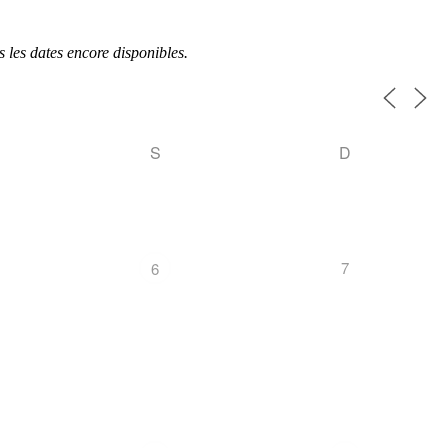
 les dates encore disponibles.
S
D
7
6