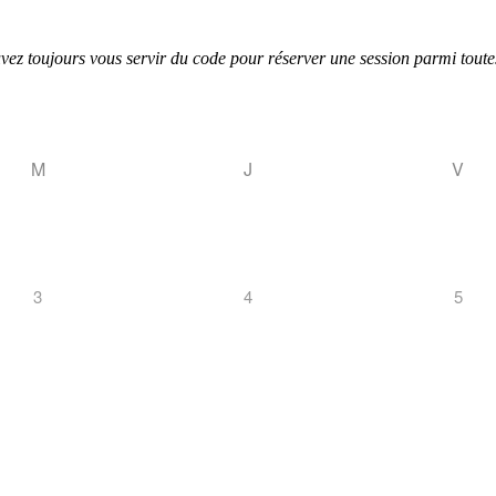
uvez toujours vous servir du code pour réserver une session parmi toutes
M
J
V
3
4
5