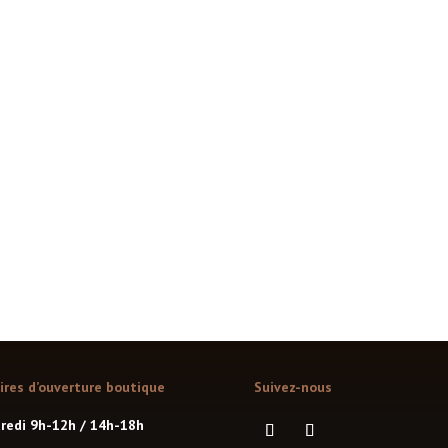
28
29
30
ires d’ouverture boutique
Suivez-nous
redi 9h-12h / 14h-18h