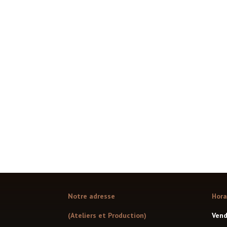
26
27
Notre adresse
Hora
(Ateliers et Production)
Vend