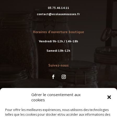
03.75.46.14.11
contact@ecolauxmousses.fr
Horaires d'ouverture boutique
Vendredi 9h-12h / 14h-18h
Samedi 10h-12h
Suivez-nous
Suivez-nous
Gérer le consentement aux
cookies
Pour offrir les meilleures expériences, nous utilisons des technologies
RÉSERVER UN ATELIER
telles que les cookies pour stocker et/ou accéder aux informations des