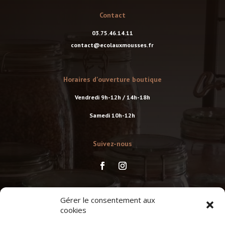
Contact
03.75.46.14.11
contact@ecolauxmousses.fr
Horaires d'ouverture boutique
Vendredi 9h-12h / 14h-18h
Samedi 10h-12h
Suivez-nous
Suivez-nous
Gérer le consentement aux
cookies