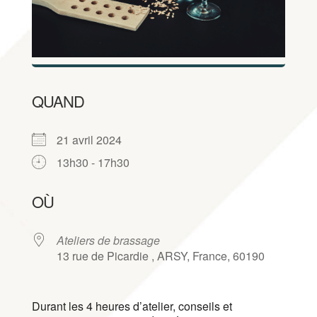
QUAND
21 avril 2024
13h30 - 17h30
Télécharger ICS
Calendrier Google
iCalendar
Office 365
Outlook Live
OÙ
Ateliers de brassage
13 rue de Picardie , ARSY, France, 60190
Durant les 4 heures d’atelier, conseils et