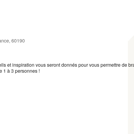
65
tlook Live
rance, 60190
eils et inspiration vous seront donnés pour vous permettre de br
 1 à 3 personnes !