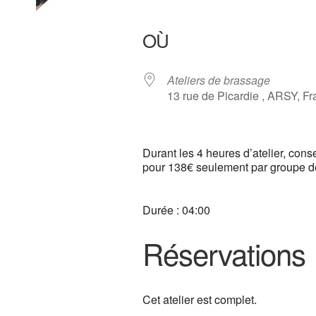
Télécharger ICS
Calendrier Google
iCalendar
Office 3
Ou
OÙ
Ateliers de brassage
13 rue de Picardie , ARSY, F
Durant les 4 heures d’atelier, cons
pour 138€ seulement par groupe de
Durée : 04:00
Réservations
Cet atelier est complet.