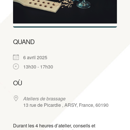
QUAND
6 avril 2025
13h30 - 17h30
Télécharger ICS
Calendrier Google
iCalendar
Office 365
Outlook Live
OÙ
Ateliers de brassage
13 rue de Picardie , ARSY, France, 60190
Durant les 4 heures d’atelier, conseils et