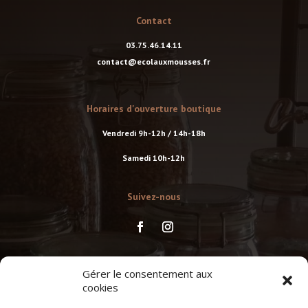
Contact
03.75.46.14.11
contact@ecolauxmousses.fr
Horaires d'ouverture boutique
Vendredi 9h-12h / 14h-18h
Samedi 10h-12h
Suivez-nous
Suivez-nous
Gérer le consentement aux
cookies